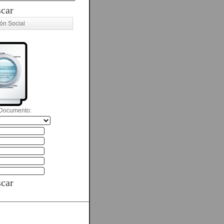
car
ón Social
Documento:
car