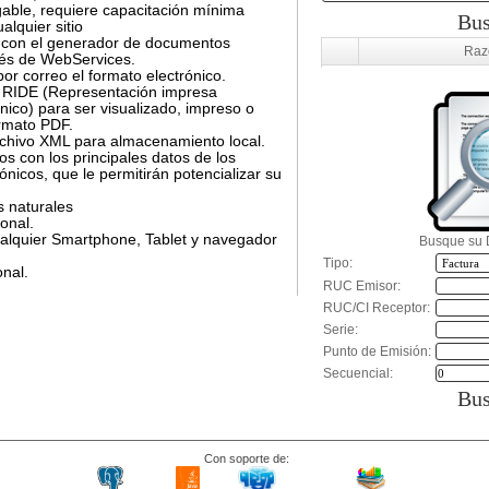
gable, requiere capacitación mínima
Bus
alquier sitio
 con el generador de documentos
Raz
vés de WebServices.
por correo el formato electrónico.
 RIDE (Representación impresa
ico) para ser visualizado, impreso o
rmato PDF.
archivo XML para almacenamiento local.
os con los principales datos de los
nicos, que le permitirán potencializar su
s naturales
onal.
alquier Smartphone, Tablet y navegador
Busque su 
Tipo:
nal.
RUC Emisor:
RUC/CI Receptor:
Serie:
Punto de Emisión:
Secuencial:
Bus
Con soporte de: