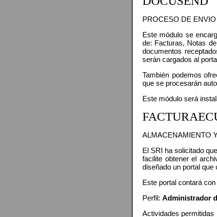
DOCUSEND
PROCESO DE ENVIO
Este módulo se encarg
de: Facturas, Notas de
documentos receptados
serán cargados al por
También podemos ofrec
que se procesarán au
Este módulo será insta
FACTURAEC
ALMACENAMIENTO Y
El SRI ha solicitado qu
facilite obtener el ar
diseñado un portal que
Este portal contará con
Perfil:
Administrador 
Actividades permitidas